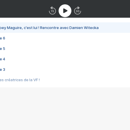
bey Maguire, c'est lui ! Rencontre avec Damien Witecka
e 6
e 5
e 4
e 3
s créatrices de la VF !
e 2
e 1
e Mektoub My Love arrive enfin ! Rencontre avec Shaïn Boumedine et Sal
i : après Toni en famille