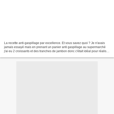
La recette anti-gaspillage par excellence. Et vous savez quoi ? Je n'avais
jamais essayé mais en prenant un panier anti gaspillage au supermarché
j'ai eu 2 croissants et des tranches de jambon donc c'était idéal pour réaliser
enfin cette recette. Je n'ai...