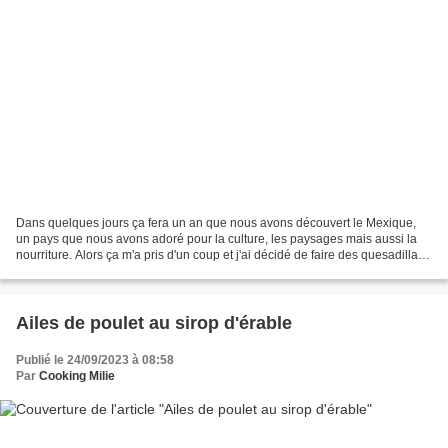
Dans quelques jours ça fera un an que nous avons découvert le Mexique,
un pays que nous avons adoré pour la culture, les paysages mais aussi la
nourriture. Alors ça m'a pris d'un coup et j'ai décidé de faire des quesadillas.
Il n'est pas difficile de...
Ailes de poulet au sirop d'érable
Publié le 24/09/2023 à 08:58
Par
Cooking Milie