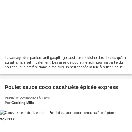
L'avantage des paniers anti-gaspillage c'est qu'on cuisine des choses qu'on
aurait jamais fait initialement. Les ailes de poulet ne sont pas ma partie du
poulet que je préfère donc je me suis un peu cassée la tête à réfléchir quelle
recette réaliser avec....
Poulet sauce coco cacahuète épicée express
Publié le 22/04/2023 à 14:11
Par
Cooking Milie