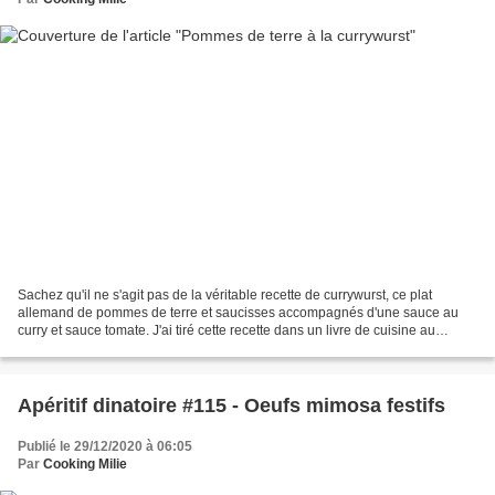
Sachez qu'il ne s'agit pas de la véritable recette de currywurst, ce plat
allemand de pommes de terre et saucisses accompagnés d'une sauce au
curry et sauce tomate. J'ai tiré cette recette dans un livre de cuisine au
Cookeo et si les bases restent les...
Apéritif dinatoire #115 - Oeufs mimosa festifs
Publié le 29/12/2020 à 06:05
Par
Cooking Milie