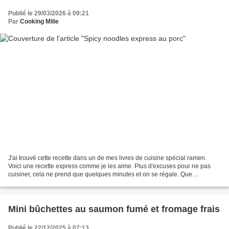
Publié le 29/03/2026 à 09:21
Par
Cooking Milie
J'ai trouvé cette recette dans un de mes livres de cuisine spécial ramen.
Voici une recette express comme je les aime. Plus d'excuses pour ne pas
cuisiner, cela ne prend que quelques minutes et on se régale. Que
demander de plus ? Ingrédients (pour 2...
Mini bûchettes au saumon fumé et fromage frais
Publié le 22/12/2025 à 07:13