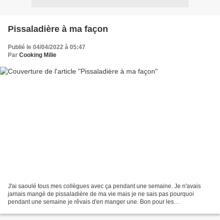
Pissaladière à ma façon
Publié le 04/04/2022 à 05:47
Par
Cooking Milie
J'ai saoulé tous mes collègues avec ça pendant une semaine. Je n'avais
jamais mangé de pissaladière de ma vie mais je ne sais pas pourquoi
pendant une semaine je rêvais d'en manger une. Bon pour les
inconditionnels de cette tarte, je suis désolée, je...