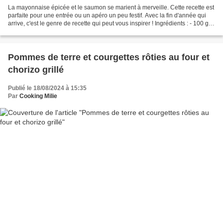
La mayonnaise épicée et le saumon se marient à merveille. Cette recette est
parfaite pour une entrée ou un apéro un peu festif. Avec la fin d'année qui
arrive, c'est le genre de recette qui peut vous inspirer ! Ingrédients : - 100 g
de lardons de saumon...
Pommes de terre et courgettes rôties au four et
chorizo grillé
Publié le 18/08/2024 à 15:35
Par
Cooking Milie