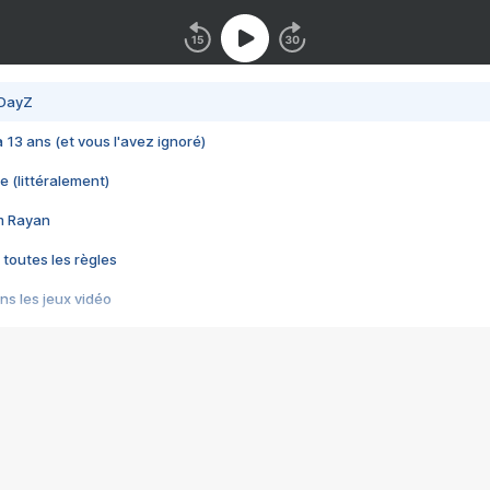
 DayZ
 a 13 ans (et vous l'avez ignoré)
e (littéralement)
im Rayan
 toutes les règles
s les jeux vidéo
us choquant de Rockstar ? - Le scandale BULLY
e plus moche de Steam
du RÊVE tourne au CAUCHEMAR
pendant 8 heures